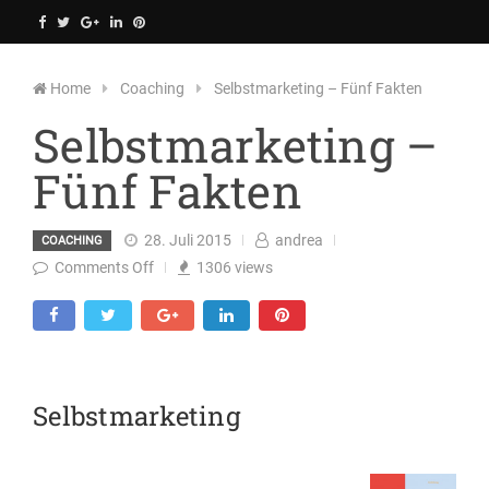
Bildungsmanufaktur
Skip
to
content
Home
Coaching
Selbstmarketing – Fünf Fakten
Selbstmarketing –
Fünf Fakten
28. Juli 2015
andrea
COACHING
Comments Off
1306
views
Selbstmarketing