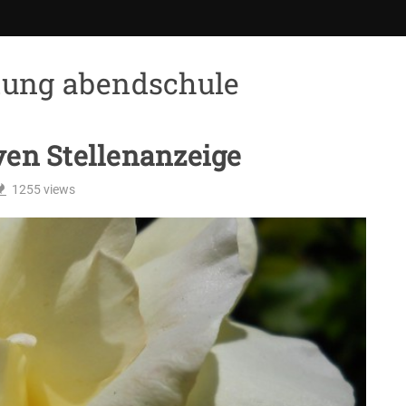
dung abendschule
iven Stellenanzeige
1255
views