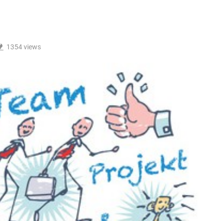
1354
views