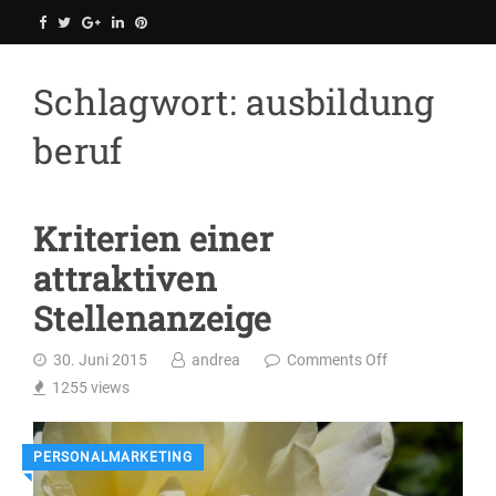
Bildungsmanufaktur
Skip
to
content
Schlagwort:
ausbildung
beruf
Kriterien einer
attraktiven
Stellenanzeige
30. Juni 2015
andrea
Comments Off
1255
views
PERSONALMARKETING
◥