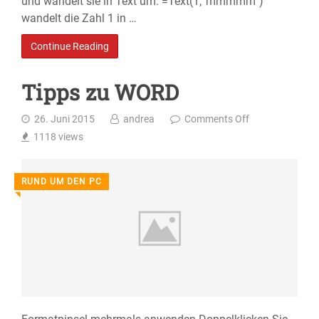
und wandelt sie in Text um: =Text(1;”mmmmm”)
wandelt die Zahl 1 in …
Continue Reading
Tipps zu WORD
26. Juni 2015
andrea
Comments Off
1118
views
RUND UM DEN PC
◥