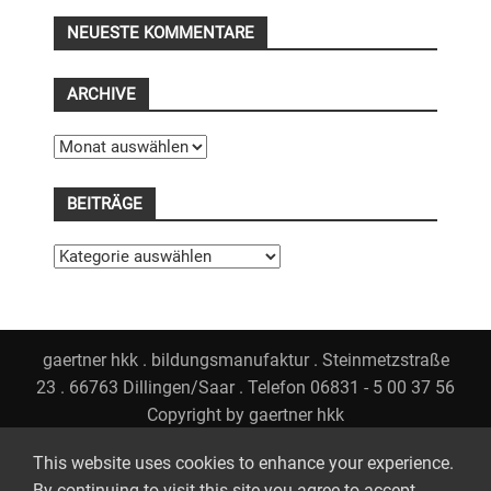
NEUESTE KOMMENTARE
ARCHIVE
Archive
BEITRÄGE
Beiträge
gaertner hkk . bildungsmanufaktur . Steinmetzstraße
23 . 66763 Dillingen/Saar . Telefon 06831 - 5 00 37 56
Copyright by gaertner hkk
WP2Social Auto Publish
Powered By :
XYZScripts.com
This website uses cookies to enhance your experience.
By continuing to visit this site you agree to accept